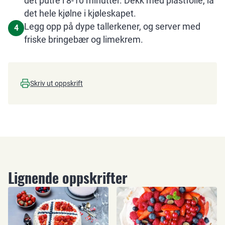
det putre i 8-10 minutter. Dekk med plastfolie, la
det hele kjølne i kjøleskapet.
Legg opp på dype tallerkener, og server med
4
friske bringebær og limekrem.
Skriv ut oppskrift
Lignende oppskrifter