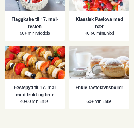
Flaggkake til 17. mai-
Klassisk Pavlova med
festen
bær
60+ min
|
Middels
40-60 min
|
Enkel
Festspyd til 17. mai
Enkle fastelavnsboller
med frukt og bær
40-60 min
|
Enkel
60+ min
|
Enkel