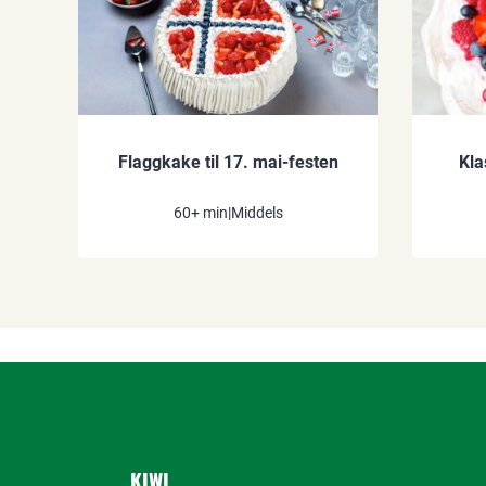
Flaggkake til 17. mai-festen
Kla
60+ min
|
Middels
KIWI