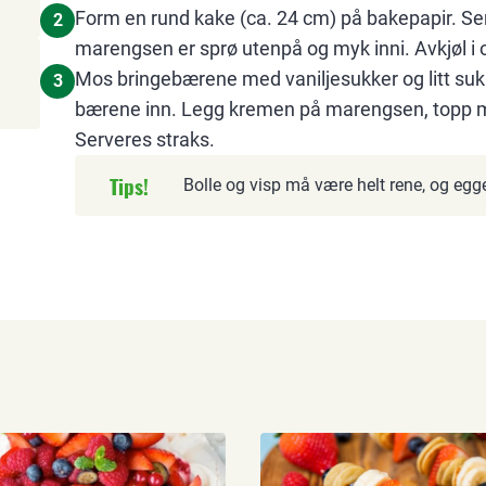
Form en rund kake (ca. 24 cm) på bakepapir. Senk
2
marengsen er sprø utenpå og myk inni. Avkjøl i
Mos bringebærene med vaniljesukker og litt sukk
3
bærene inn. Legg kremen på marengsen, topp 
Serveres straks.
Tips!
Bolle og visp må være helt rene, og egg