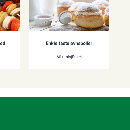
med
Enkle fastelavnsboller
60+ min
|
Enkel