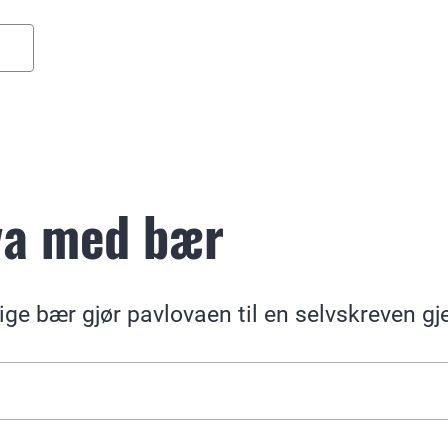
va med bær
ge bær gjør pavlovaen til en selvskreven gj