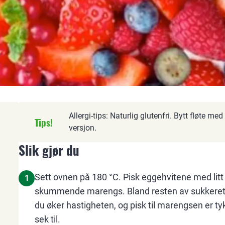
Allergi-tips: Naturlig glutenfri. Bytt fløte me
Tips!
versjon.
Slik gjør du
Sett ovnen på 180 °C. Pisk eggehvitene med litt 
1
skummende marengs. Bland resten av sukkeret me
du øker hastigheten, og pisk til marengsen er tykk
sek til.