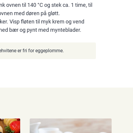
 ovnen til 140 °C og stek ca. 1 time, til
 ovnen med døren på gløtt.
er. Visp fløten til myk krem og vend
med bær og pynt med mynteblader.
ehvitene er fri for eggeplomme.