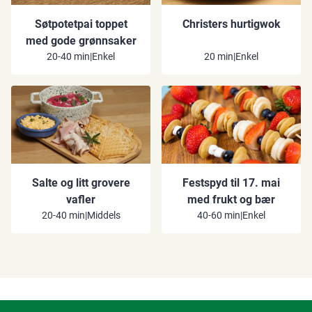
Søtpotetpai toppet
Christers hurtigwok
med gode grønnsaker
20-40 min
|
Enkel
20 min
|
Enkel
Salte og litt grovere
Festspyd til 17. mai
vafler
med frukt og bær
20-40 min
|
Middels
40-60 min
|
Enkel