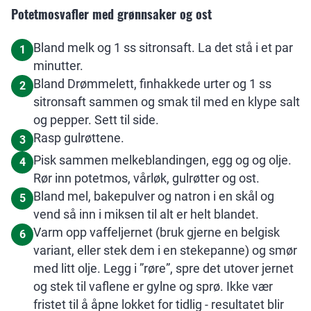
Potetmosvafler med grønnsaker og ost
Bland melk og 1 ss sitronsaft. La det stå i et par
1
minutter.
Bland Drømmelett, finhakkede urter og 1 ss
2
sitronsaft sammen og smak til med en klype salt
og pepper. Sett til side.
Rasp gulrøttene.
3
Pisk sammen melkeblandingen, egg og og olje.
4
Rør inn potetmos, vårløk, gulrøtter og ost.
Bland mel, bakepulver og natron i en skål og
5
vend så inn i miksen til alt er helt blandet.
Varm opp vaffeljernet (bruk gjerne en belgisk
6
variant, eller stek dem i en stekepanne) og smør
med litt olje. Legg i ”røre”, spre det utover jernet
og stek til vaflene er gylne og sprø. Ikke vær
fristet til å åpne lokket for tidlig - resultatet blir