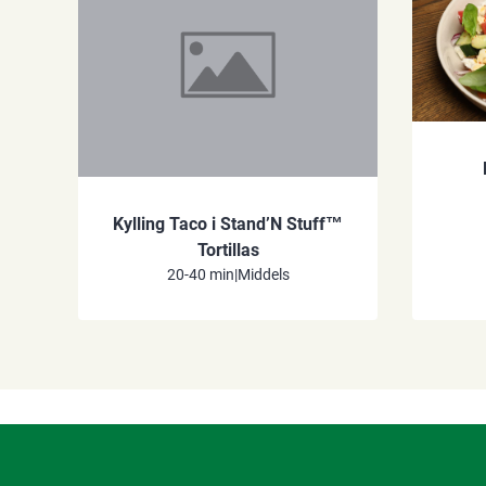
Kylling Taco i Stand’N Stuff™
Tortillas
20-40 min
|
Middels