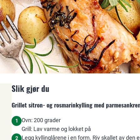
Slik gjør du
Grillet sitron- og rosmarinkylling med parmesankre
Ovn: 200 grader
1
Grill: Lav varme og lokket på
Legg kyllinglårene i en form. Riv skallet av den 
2