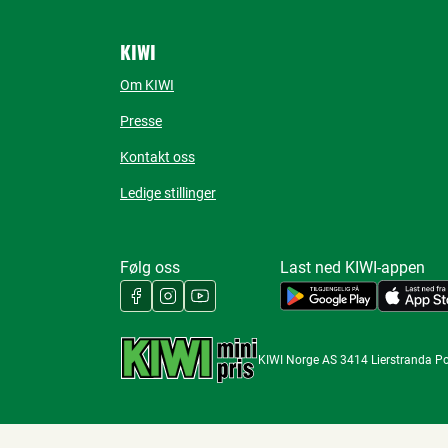
KIWI
Om KIWI
Presse
Kontakt oss
Ledige stillinger
Følg oss
Last ned KIWI-appen
KIWI Norge AS 3414 Lierstranda P