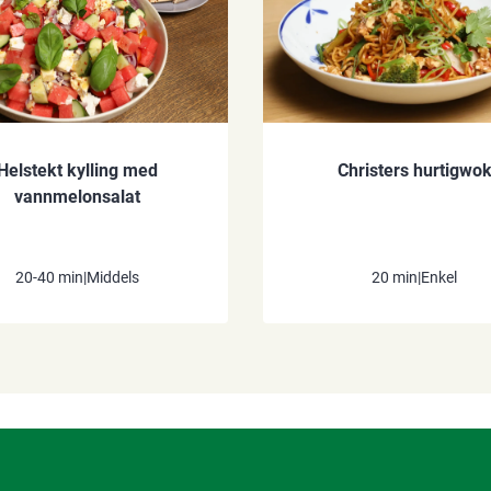
Helstekt kylling med
Christers hurtigwo
vannmelonsalat
20-40 min
|
Middels
20 min
|
Enkel