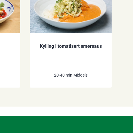
k
Kylling i tomatisert smørsaus
20-40 min
|
Middels