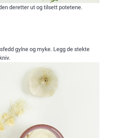
den deretter ut og tilsett potetene.
øksfedd gylne og myke. Legg de stekte
kniv.