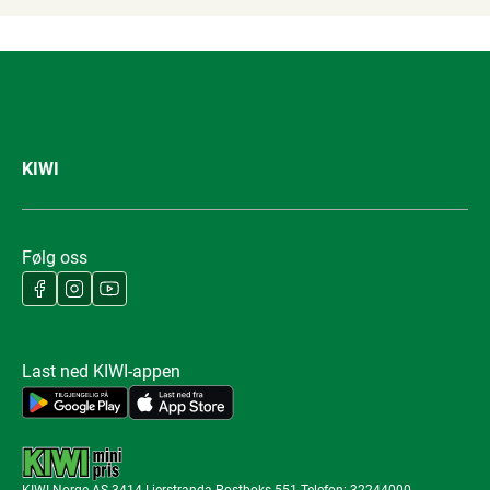
KIWI
Følg oss
Last ned KIWI-appen
KIWI Norge AS 3414 Lierstranda Postboks 551 Telefon: 32244000