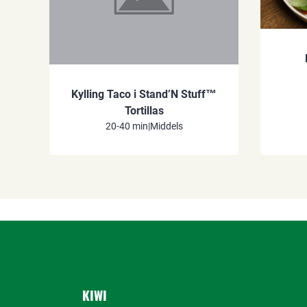
Kylling Taco i Stand’N Stuff™
Tortillas
20-40 min
|
Middels
KIWI