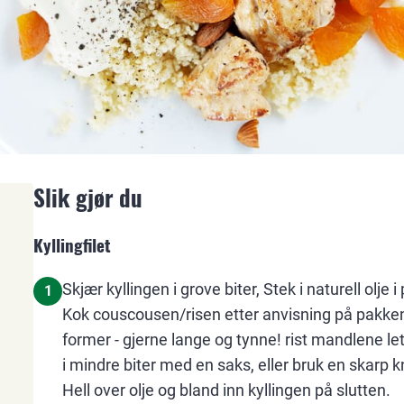
Slik gjør du
Kyllingfilet
Skjær kyllingen i grove biter, Stek i naturell olje i
1
Kok couscousen/risen etter anvisning på pakk
former - gjerne lange og tynne! rist mandlene le
i mindre biter med en saks, eller bruk en skarp k
Hell over olje og bland inn kyllingen på slutten.