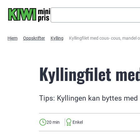
Hopp til hovedinnhold
Hjem
Oppskrifter
Kylling
Kyllingfilet med cous- cous, mandel 
Kyllingfilet me
Tips: Kyllingen kan byttes med s
20 min
Enkel