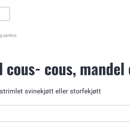
og aprikos
d cous- cous, mandel
trimlet svinekjøtt eller storfekjøtt