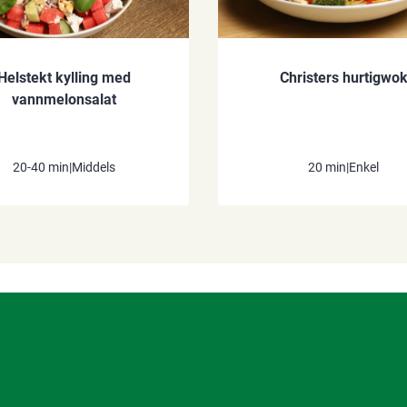
Helstekt kylling med
Christers hurtigwo
vannmelonsalat
20-40 min
|
Middels
20 min
|
Enkel