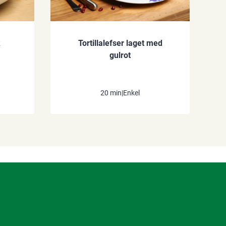
k
Tortillalefser laget med
gulrot
20 min
|
Enkel