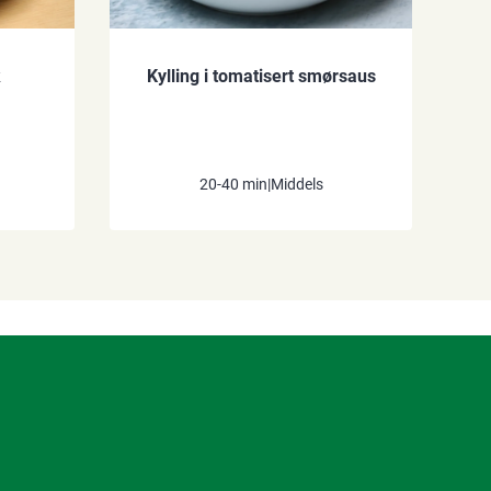
k
Kylling i tomatisert smørsaus
20-40 min
|
Middels