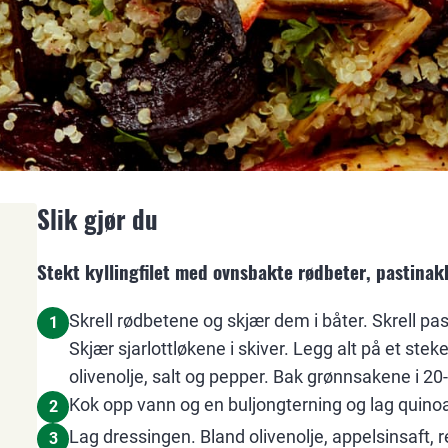
Slik gjør du
Stekt kyllingfilet med ovnsbakte rødbeter, pastinak
Skrell rødbetene og skjær dem i båter. Skrell pas
1
Skjær sjarlottløkene i skiver. Legg alt på et st
olivenolje, salt og pepper. Bak grønnsakene i 20
Kok opp vann og en buljongterning og lag quinoa 
2
Lag dressingen. Bland olivenolje, appelsinsaft, r
3