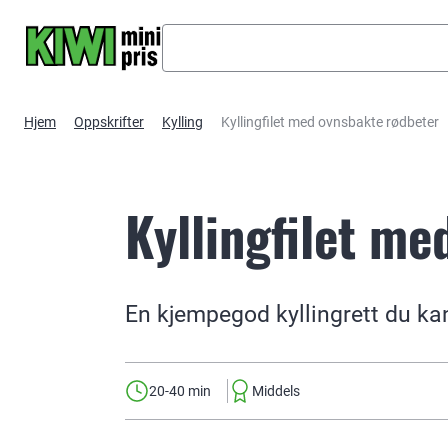
Hopp til hovedinnhold
Hjem
Oppskrifter
Kylling
Kyllingfilet med ovnsbakte rødbeter
Kyllingfilet m
En kjempegod kyllingrett du ka
20-40 min
Middels