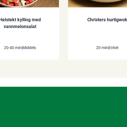
Helstekt kylling med
Christers hurtigwo
vannmelonsalat
20-40 min
|
Middels
20 min
|
Enkel