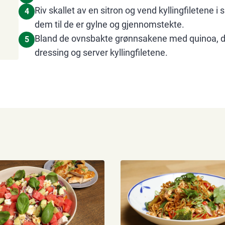
Riv skallet av en sitron og vend kyllingfiletene i 
4
dem til de er gylne og gjennomstekte.
Bland de ovnsbakte grønnsakene med quinoa, dry
5
dressing og server kyllingfiletene.