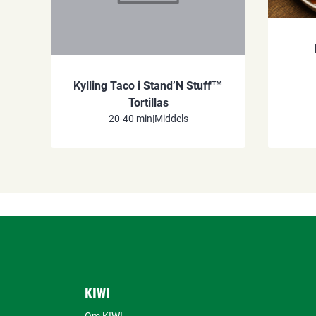
Kylling Taco i Stand’N Stuff™
Tortillas
20-40 min
|
Middels
KIWI