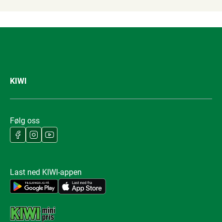
KIWI
Følg oss
Last ned KIWI-appen