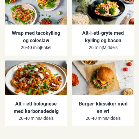
Wrap med tacokylling
Alt-i-ett-gryte med
og coleslaw
kylling og bacon
20-40 min
|
Enkel
20 min
|
Middels
Alt-i-ett bolognese
Burger-klassiker med
med karbonadedeig
en vri
20-40 min
|
Middels
20-40 min
|
Middels