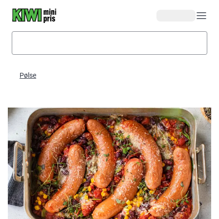
Hopp til hovedinnhold
Pølse