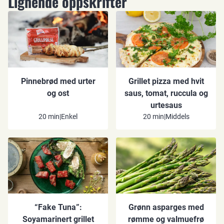
Lignende oppskrifter
Pinnebrød med urter
Grillet pizza med hvit
og ost
saus, tomat, ruccula og
urtesaus
20 min
|
Enkel
20 min
|
Middels
“Fake Tuna”:
Grønn asparges med
Soyamarinert grillet
rømme og valmuefrø