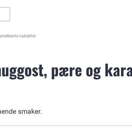
melliserte valnøtter
uggost, pære og kara
nnende smaker.