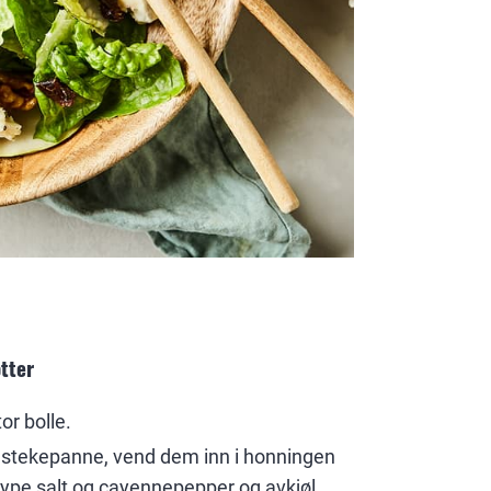
tter
or bolle.
r stekepanne, vend dem inn i honningen
klype salt og cayennepepper og avkjøl