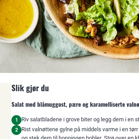
Slik gjør du
Salat med blåmuggost, pære og karamelliserte valnø
Riv salatbladene i grove biter og legg dem i en st
1
Rist valnøttene gylne på middels varme i en tør
2
og stek dem til honningen bobler. Strø over en 