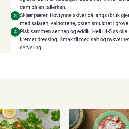
dem på en tallerken.
Skjær pæren i løvtynne skiver på langs (bruk g
3
med salaten, valnøttene, osten smuldret i grove b
Pisk sammen sennep og eddik. Hell i 4-5 ss olje 
4
kremet dressing. Smak til med salt og nykvernet
servering.