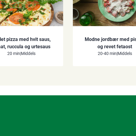
llet pizza med hvit saus,
Modne jordbær med pis
at, ruccula og urtesaus
og revet fetaost
20 min
|
Middels
20-40 min
|
Middels