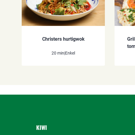
Christers hurtigwok
Gri
tom
20 min
|
Enkel
KIWI