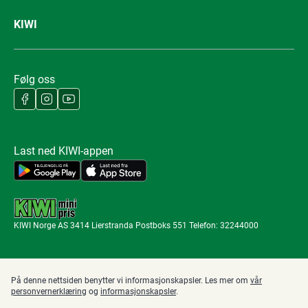
KIWI
Følg oss
Last ned KIWI-appen
KIWI Norge AS 3414 Lierstranda Postboks 551 Telefon: 32244000
På denne nettsiden benytter vi informasjonskapsler. Les mer om
vår
personvernerklæring
og
informasjonskapsler
.