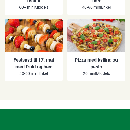
festen
bær
60+ min
|
Middels
40-60 min
|
Enkel
Festspyd til 17. mai
Pizza med kylling og
med frukt og bær
pesto
40-60 min
|
Enkel
20 min
|
Middels