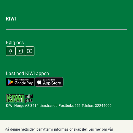
KIWI
Følg oss
Last ned KIWI-appen
KIWI Norge AS 3414 Lierstranda Postboks 551 Telefon: 32244000
På denne nettsiden benytter vi informasjonskapsler. Les mer om
vår