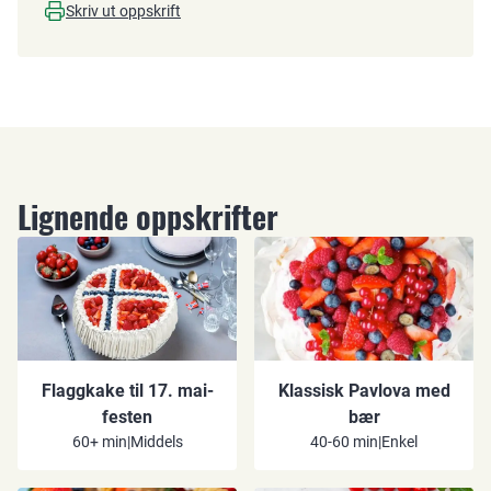
Skriv ut oppskrift
Lignende oppskrifter
Flaggkake til 17. mai-
Klassisk Pavlova med
festen
bær
60+ min
|
Middels
40-60 min
|
Enkel