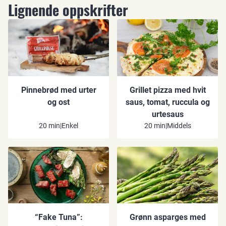
Lignende oppskrifter
Pinnebrød med urter
Grillet pizza med hvit
og ost
saus, tomat, ruccula og
urtesaus
20 min
|
Enkel
20 min
|
Middels
“Fake Tuna”:
Grønn asparges med