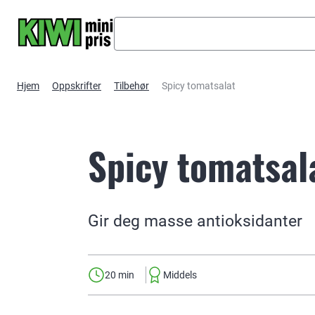
Hopp til hovedinnhold
Hjem
Oppskrifter
Tilbehør
Spicy tomatsalat
Spicy tomatsal
Gir deg masse antioksidanter
20 min
Middels