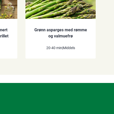
nert
Grønn asparges med rømme
illet
og valmuefrø
20-40 min
|
Middels