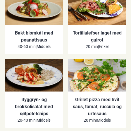
Bakt blomkål med
Tortillalefser laget med
peanøttsaus
gulrot
40-60 min
|
Middels
20 min
|
Enkel
Byggryn- og
Grillet pizza med hvit
brokkolisalat med
saus, tomat, ruccula og
søtpotetchips
urtesaus
20-40 min
|
Middels
20 min
|
Middels