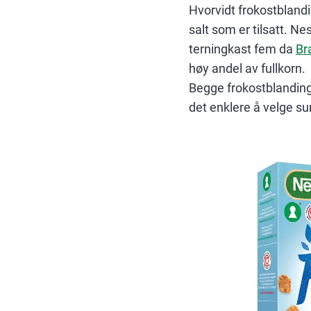
Hvorvidt frokostbland
salt som er tilsatt. N
terningkast fem da
Br
høy andel av fullkorn.
Begge frokostblandinge
det enklere å velge su