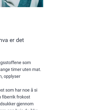
hva er det
ringsstoffene som
 mange timer uten mat.
n, opplyser
ost som har noe å si
 fiberrik frokost
blodsukker gjennom