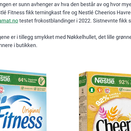
ingen er sunn avhenger av hva den består av og hvor mye 
estlé Fitness fikk terningkast fire og Nestlé Cheerios Hav
amat.no
testet frokostblandinger i 2022. Sistnevnte fikk sk
ne er i tillegg smykket med Nøkkelhullet, det lille grøn
nnere i butikken.