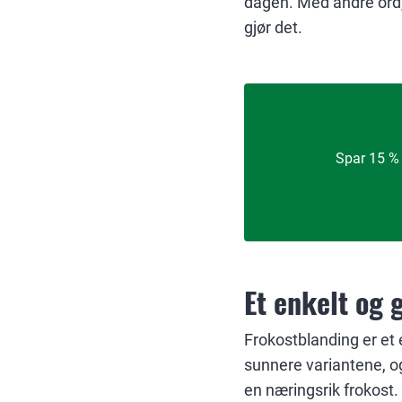
dagen. Med andre ord, s
gjør det.
Spar 15 % 
Et enkelt og 
Frokostblanding er et e
sunnere variantene, og
en næringsrik frokost. 