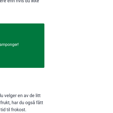
nere enn hvis du ikke
 tamponger!
u velger en av de litt
rukt, har du også fått
d til frokost.