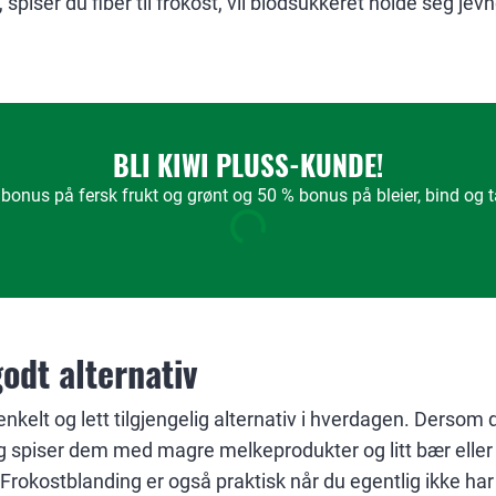
piser du fiber til frokost, vil blodsukkeret holde seg jev
BLI KIWI PLUSS-KUNDE!
bonus på fersk frukt og grønt og 50 % bonus på bleier, bind og
godt alternativ
nkelt og lett tilgjengelig alternativ i hverdagen. Dersom d
 spiser dem med magre melkeprodukter og litt bær eller f
Frokostblanding er også praktisk når du egentlig ikke har ti