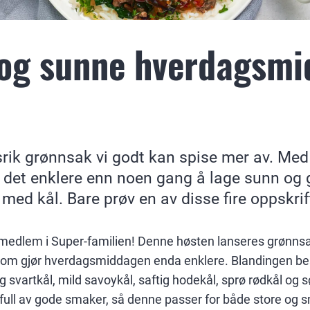
 og sunne hverdagsmi
srik grønnsak vi godt kan spise mer av. Med
r det enklere enn noen gang å lage sunn og
ed kål. Bare prøv en av disse fire oppskrif
 medlem i Super-familien! Denne høsten lanseres grønn
 som gjør hverdagsmiddagen enda enklere. Blandingen bes
g svartkål, mild savoykål, saftig hodekål, sprø rødkål og s
 full av gode smaker, så denne passer for både store og 