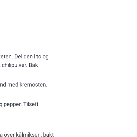
ten. Del den i to og
 chilipulver. Bak
bland med kremosten.
 pepper. Tilsett
a over kålmiksen, bakt