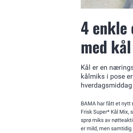
4 enkle
med kål
Kål er en næring
kålmiks i pose e
hverdagsmiddag m
BAMA har fått et nytt
Frisk Super* Kål Mix,
sprø miks av nøtteakti
er mild, men samtidig