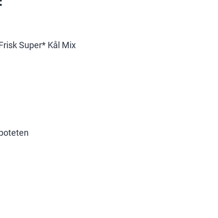
:
Frisk Super* Kål Mix
øtpoteten