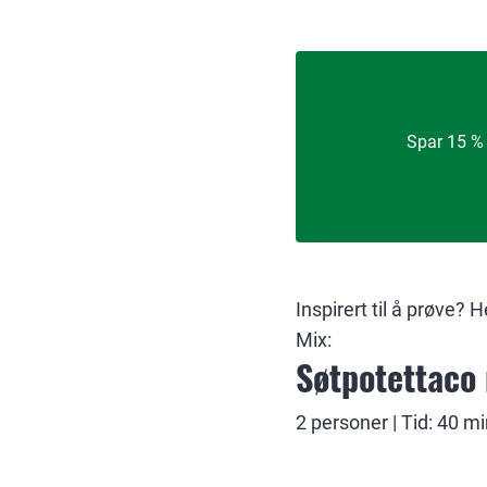
Spar 15 % 
Inspirert til å prøve?
Mix:
Søtpotettac
2 personer | Tid: 40 m