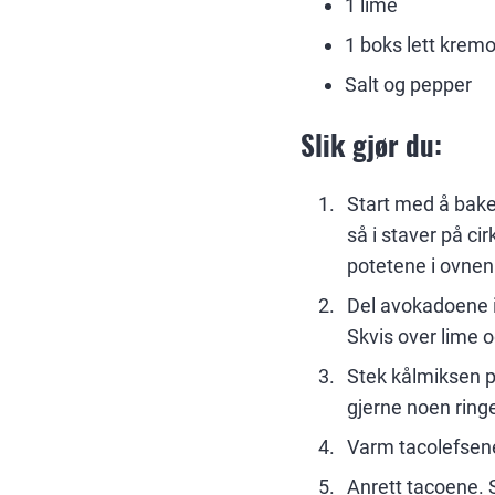
1 lime
1 boks lett kremo
Salt og pepper
Slik gjør du:
Start med å bake
så i staver på cir
potetene i ovnen 
Del avokadoene i
Skvis over lime 
Stek kålmiksen p
gjerne noen ringer
Varm tacolefsene
Anrett tacoene. 