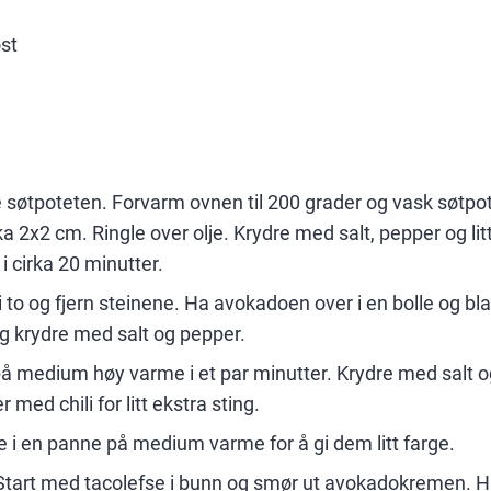
st
 søtpoteten. Forvarm ovnen til 200 grader og vask søtpote
ka 2x2 cm. Ringle over olje. Krydre med salt, pepper og litt
i cirka 20 minutter.
 to og fjern steinene. Ha avokadoen over i en bolle og 
og krydre med salt og pepper.
å medium høy varme i et par minutter. Krydre med salt og
 med chili for litt ekstra sting.
 i en panne på medium varme for å gi dem litt farge.
Start med tacolefse i bunn og smør ut avokadokremen. H