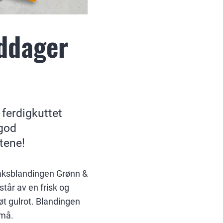
ddager
 ferdigkuttet
 god
tene!
saksblandingen Grønn &
tår av en frisk og
øt gulrot. Blandingen
små.