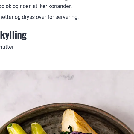
rødløk og noen stilker koriander.
øtter og dryss over før servering.
kylling
inutter