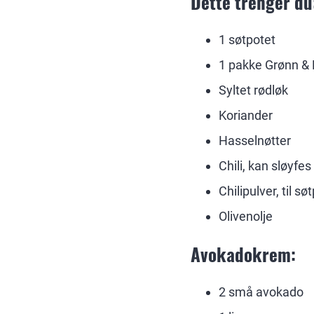
Dette trenger du
1 søtpotet
1 pakke Grønn & 
Syltet rødløk
Koriander
Hasselnøtter
Chili, kan sløyfes
Chilipulver, til s
Olivenolje
Avokadokrem:
2 små avokado