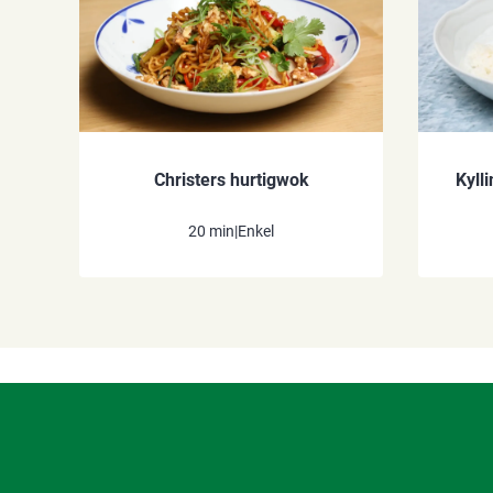
Christers hurtigwok
Kyll
20 min
|
Enkel