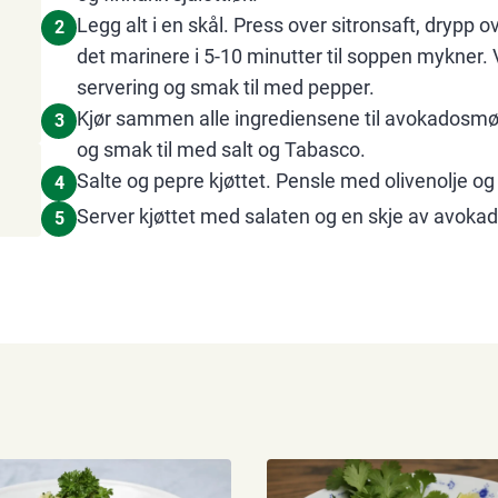
Legg alt i en skål. Press over sitronsaft, drypp ove
2
det marinere i 5-10 minutter til soppen mykner. V
servering og smak til med pepper.
Kjør sammen alle ingrediensene til avokadosmør
3
og smak til med salt og Tabasco.
Salte og pepre kjøttet. Pensle med olivenolje og g
4
Server kjøttet med salaten og en skje av avoka
5