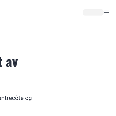
t av
entrecôte og