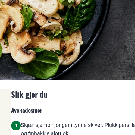
Slik gjør du
Avokadosmør
Skjær sjampinjonger i tynne skiver. Plukk persill
1
og finhakk sjalottløk.