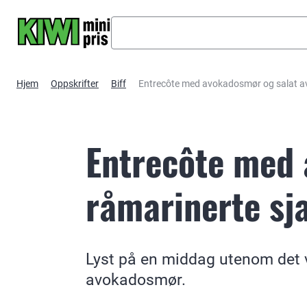
Hopp til hovedinnhold
Hjem
Oppskrifter
Biff
Entrecôte med avokadosmør og salat av
Entrecôte med 
råmarinerte sj
Lyst på en middag utenom det 
avokadosmør.