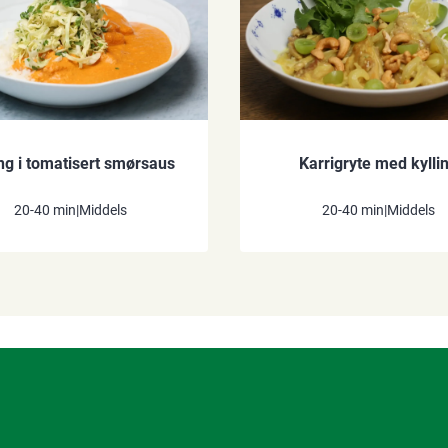
ing i tomatisert smørsaus
Karrigryte med kylli
20-40 min
|
Middels
20-40 min
|
Middels