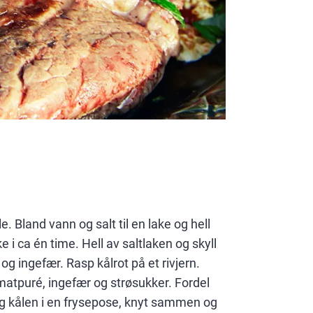
le. Bland vann og salt til en lake og hell
e i ca én time. Hell av saltlaken og skyll
og ingefær. Rasp kålrot på et rivjern.
omatpuré, ingefær og strøsukker. Fordel
gg kålen i en frysepose, knyt sammen og