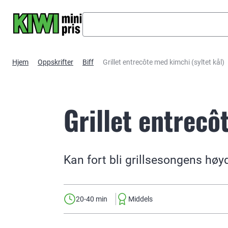
Hopp til hovedinnhold
Hjem
Oppskrifter
Biff
Grillet entrecôte med kimchi (syltet kål)
Grillet entrecô
Kan fort bli grillsesongens høy
20-40 min
Middels