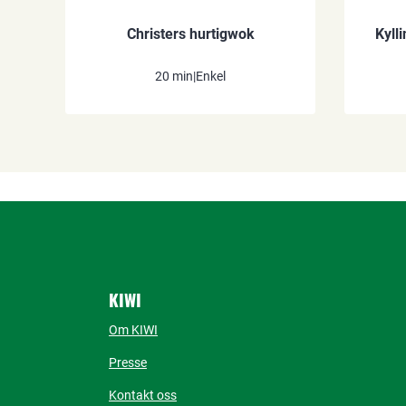
Christers hurtigwok
Kyll
20 min
|
Enkel
KIWI
Om KIWI
Presse
Kontakt oss