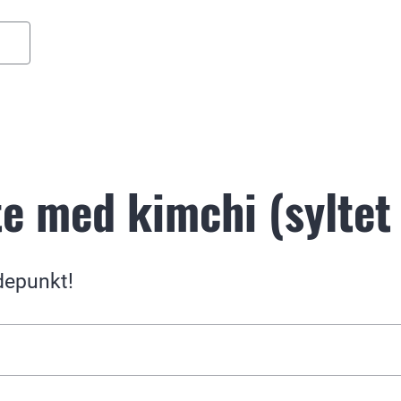
te med kimchi (syltet
depunkt!