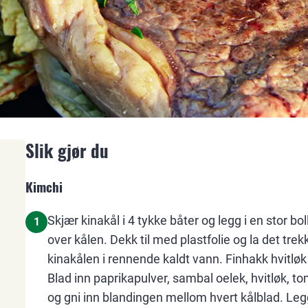
Slik gjør du
Kimchi
Skjær kinakål i 4 tykke båter og legg i en stor bol
1
over kålen. Dekk til med plastfolie og la det trekk
kinakålen i rennende kaldt vann. Finhakk hvitløk 
Blad inn paprikapulver, sambal oelek, hvitløk, t
og gni inn blandingen mellom hvert kålblad. Le