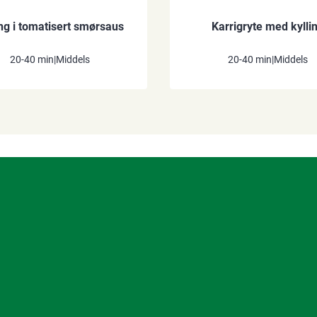
ing i tomatisert smørsaus
Karrigryte med kylli
20-40 min
|
Middels
20-40 min
|
Middels