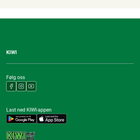
KIWI
Følg oss
Last ned KIWI-appen