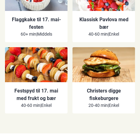
Flaggkake til 17. mai-
Klassisk Pavlova med
festen
bær
60+ min
|
Middels
40-60 min
|
Enkel
Festspyd til 17. mai
Christers digge
med frukt og bær
fiskeburgere
40-60 min
|
Enkel
20-40 min
|
Enkel