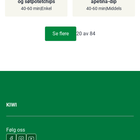
og søtpotetchips
apetina-dip
40-60 min
|
Enkel
40-60 min
|
Middels
Se flere
20
av
84
KIWI
Følg oss