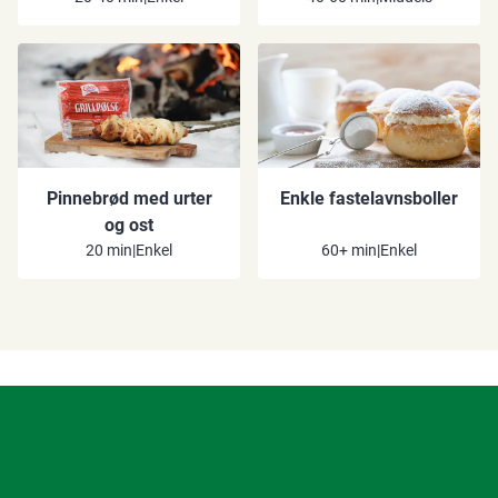
Pinnebrød med urter
Enkle fastelavnsboller
og ost
20 min
|
Enkel
60+ min
|
Enkel