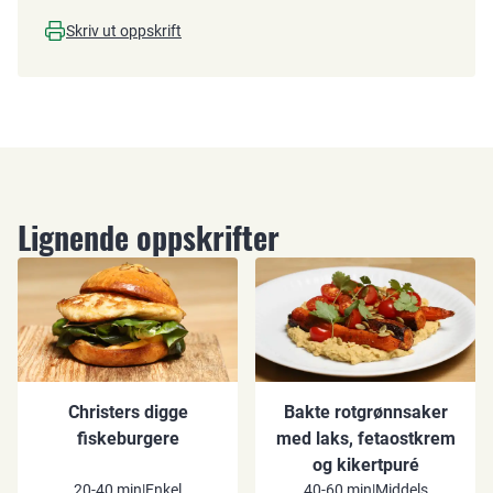
Skriv ut oppskrift
Lignende oppskrifter
Christers digge
Bakte rotgrønnsaker
fiskeburgere
med laks, fetaostkrem
og kikertpuré
20-40 min
|
Enkel
40-60 min
|
Middels