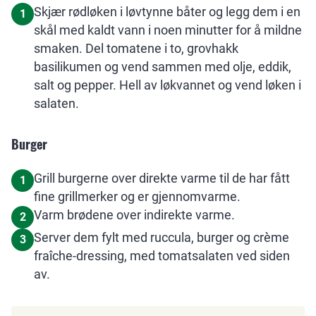
Skjær rødløken i løvtynne båter og legg dem i en
1
skål med kaldt vann i noen minutter for å mildne
smaken. Del tomatene i to, grovhakk
basilikumen og vend sammen med olje, eddik,
salt og pepper. Hell av løkvannet og vend løken i
salaten.
Burger
Grill burgerne over direkte varme til de har fått
1
fine grillmerker og er gjennomvarme.
Varm brødene over indirekte varme.
2
Server dem fylt med ruccula, burger og crème
3
fraîche-dressing, med tomatsalaten ved siden
av.