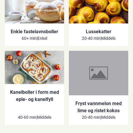
Enkle fastelavnsboller
Lussekatter
60+ min
|
Enkel
20-40 min
|
Middels
Kanelboller i form med
eple- og kanelfyll
Fryst vannmelon med
lime og ristet kokos
40-60 min
|
Middels
20-40 min
|
Middels