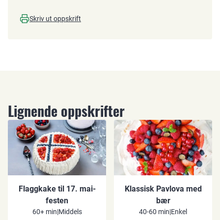
Skriv ut oppskrift
Lignende oppskrifter
Flaggkake til 17. mai-
Klassisk Pavlova med
festen
bær
60+ min
|
Middels
40-60 min
|
Enkel