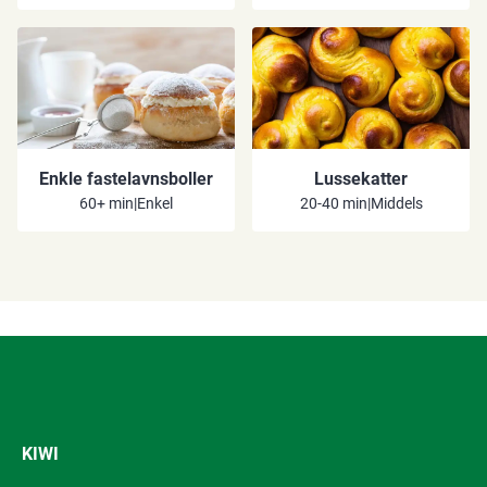
Enkle fastelavnsboller
Lussekatter
60+ min
|
Enkel
20-40 min
|
Middels
KIWI