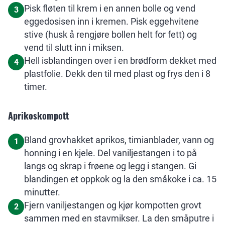
Pisk fløten til krem i en annen bolle og vend
3
eggedosisen inn i kremen. Pisk eggehvitene
stive (husk å rengjøre bollen helt for fett) og
vend til slutt inn i miksen.
Hell isblandingen over i en brødform dekket med
4
plastfolie. Dekk den til med plast og frys den i 8
timer.
Aprikoskompott
Bland grovhakket aprikos, timianblader, vann og
1
honning i en kjele. Del vaniljestangen i to på
langs og skrap i frøene og legg i stangen. Gi
blandingen et oppkok og la den småkoke i ca. 15
minutter.
Fjern vaniljestangen og kjør kompotten grovt
2
sammen med en stavmikser. La den småputre i