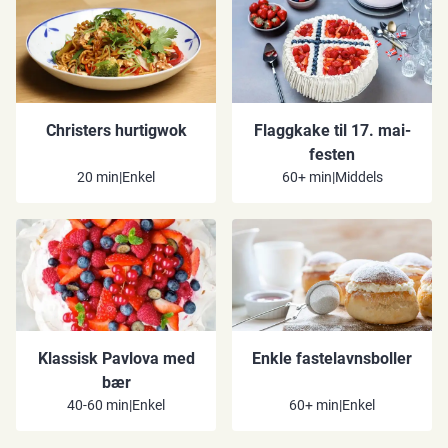
Christers hurtigwok
Flaggkake til 17. mai-
festen
20 min
|
Enkel
60+ min
|
Middels
Klassisk Pavlova med
Enkle fastelavnsboller
bær
40-60 min
|
Enkel
60+ min
|
Enkel