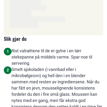
Slik gjør du
Rist valnøttene til de er gylne i en tørr
1
stekepanne på middels varme. Spar noe til
servering.
Smelt sjokoladen (i vannbad eller i
2
mikrobølgeovn) og hell den i en blender
sammen med resten av ingrediensene. Når du
har fått en jevn, mousselignende konsistens
fordeler du den i fire små glass. Moussen kan
nytes med en gang, men får ekstra god
konsistens dersom den settes kaldt i en time før