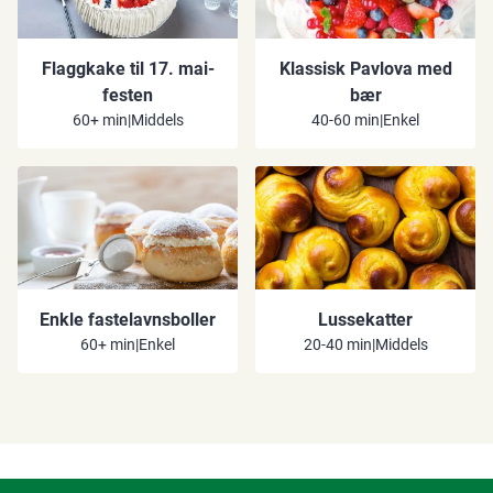
Flaggkake til 17. mai-
Klassisk Pavlova med
festen
bær
60+ min
|
Middels
40-60 min
|
Enkel
Enkle fastelavnsboller
Lussekatter
60+ min
|
Enkel
20-40 min
|
Middels