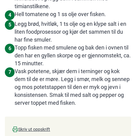
timianstilkene.
Hell tomatene og 1 ss olje over fisken.
4
Legg brød, hvitløk, 1 ts olje og en klype salt i en
5
liten foodprosessor og kjør det sammen til du
har fine smuler.
Topp fisken med smulene og bak den i ovnen til
6
den har en gyllen skorpe og er gjennomstekt, ca.
15 minutter.
Vask potetene, skjær dem i terninger og kok
7
dem til de er møre. Legg i smør, melk og sennep
og mos potetstappen til den er myk og jevn i
konsistensen. Smak til med salt og pepper og
server toppet med fisken.
Skriv ut oppskrift