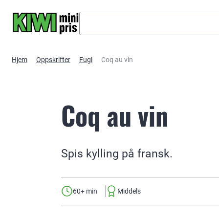
Hopp til hovedinnhold
Hjem
Oppskrifter
Fugl
Coq au vin
Coq au vin
Spis kylling på fransk.
60+ min
Middels