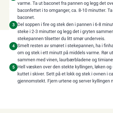
varme. Ta ut baconet fra pannen og legg det over 
baconfettet i to omganger, ca. 8-10 minutter. 
baconet.
Del soppen i fire og stek den i pannen i 6-8 minutt
3
steke i 2-3 minutter og legg det i gryten sammen
stekepannen tilsetter du litt smør underveis.
Smelt resten av smøret i stekepannen, ha i finha
4
om og stek i ett minutt på middels varme. Rør ut
sammen med vinen, laurbærbladene og timianen
Hell væsken over den stekte kyllingen, løken og 
5
kuttet i skiver. Sett på et lokk og stek i ovnen i ca
gjennomstekt. Fjern urtene og server kyllingen m