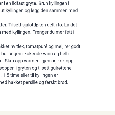
i en ildfast gryte. Brun kyllingen i
Ta ut kyllingen og legg den sammen med
er. Tilsett sjalottløken delt i to. La det
 med kyllingen. Trenger du mer fett i
kket hvitløk, tomatpuré og mel, rør godt
 buljongen i kokende vann og hell i
. Skru opp varmen igjen og kok opp.
soppen i gryten og tilsett gulrøttene
. 1.5 time eller til kyllingen er
ed hakket persille og ferskt brød.