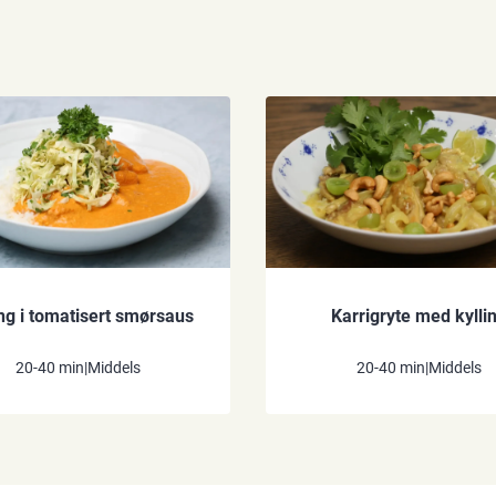
ing i tomatisert smørsaus
Karrigryte med kylli
20-40 min
|
Middels
20-40 min
|
Middels