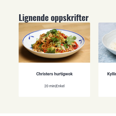
Lignende oppskrifter
Christers hurtigwok
Kyll
20 min
|
Enkel