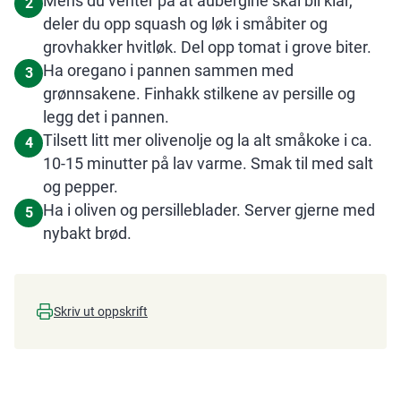
Mens du venter på at aubergine skal bli klar,
2
deler du opp squash og løk i småbiter og
grovhakker hvitløk. Del opp tomat i grove biter.
Ha oregano i pannen sammen med
3
grønnsakene. Finhakk stilkene av persille og
legg det i pannen.
Tilsett litt mer olivenolje og la alt småkoke i ca.
4
10-15 minutter på lav varme. Smak til med salt
og pepper.
Ha i oliven og persilleblader. Server gjerne med
5
nybakt brød.
Skriv ut oppskrift