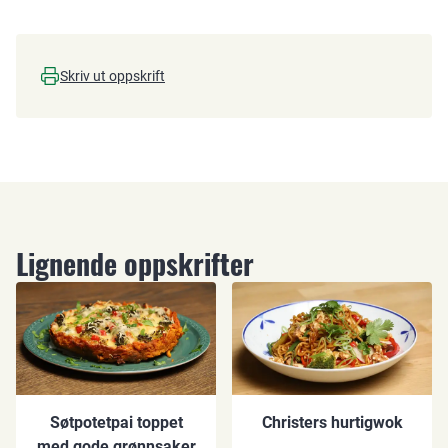
Skriv ut oppskrift
Lignende oppskrifter
Søtpotetpai toppet
Christers hurtigwok
med gode grønnsaker