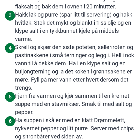
flaksalt og bak dem i ovnen i 20 minutter.
Hakk løk og purre (spar litt til servering) og hakk
3
hvitløk. Stek det mykt og blankt i 1 ss olje og en
klype salt i en tykkbunnet kjele på middels
varme.
Skrell og skjær den siste poteten, selleriroten og
4
pastinakkene i små terninger og legg i. Hell i nok
vann til å dekke dem. Ha i en klype salt og en
buljongterning og la det koke til grønnsakene er
møre. Fyll på mer vann etter hvert dersom det
trengs.
Fjern fra varmen og kjør sammen til en kremet
5
suppe med en stavmikser. Smak til med salt og
pepper.
Ha suppen i skåler med en klatt Drømmelett,
6
nykvernet pepper og litt purre. Server med chips
og sitronbåter ved siden av.