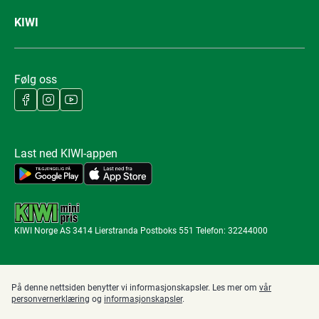
KIWI
Følg oss
Last ned KIWI-appen
KIWI Norge AS 3414 Lierstranda Postboks 551 Telefon: 32244000
På denne nettsiden benytter vi informasjonskapsler. Les mer om
vår
personvernerklæring
og
informasjonskapsler
.