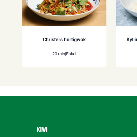
Christers hurtigwok
Kyll
20 min
|
Enkel
KIWI