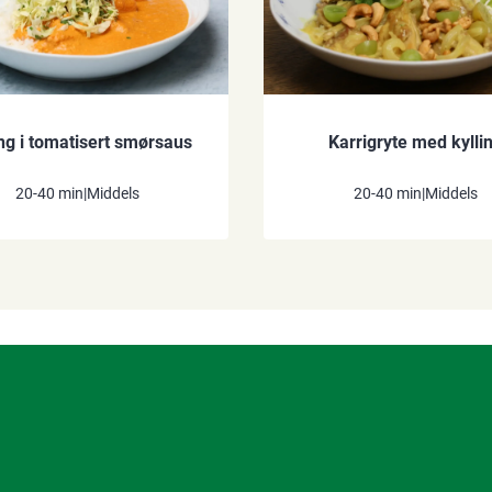
ing i tomatisert smørsaus
Karrigryte med kylli
20-40 min
|
Middels
20-40 min
|
Middels