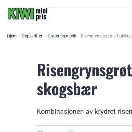
Hopp til hovedinnhold
Hjem
Oppskrifter
Grøter og müsli
Risengrynsgrøt med julekr
Risengrynsgrøt
skogsbær
Kombinasjonen av krydret risen