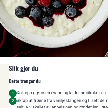
Slik gjør du
Dette trenger du
Kok opp grøtrisen i vann og la det småkoke i ca.
1
Skrap ut frøene fra vaniljestangen og tilset
2
salt. Riv skallet av appelsinen og rør det inn i gr