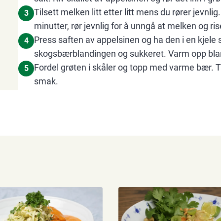
Tilsett melken litt etter litt mens du rører jevnl
3
minutter, rør jevnlig for å unngå at melken og ri
Press saften av appelsinen og ha den i en kje
4
skogsbærblandingen og sukkeret. Varm opp bla
Fordel grøten i skåler og topp med varme bær. Ti
5
smak.