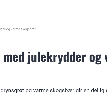
ydder og varme skogsbær
 med julekrydder og
grynsgrøt og varme skogsbær gir en deilig 