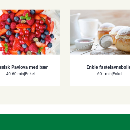
ssisk Pavlova med bær
Enkle fastelavnsboll
40-60 min
|
Enkel
60+ min
|
Enkel