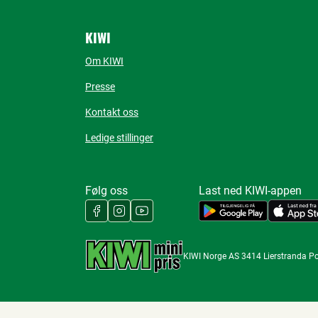
KIWI
Om KIWI
Presse
Kontakt oss
Ledige stillinger
Følg oss
Last ned KIWI-appen
KIWI Norge AS 3414 Lierstranda P