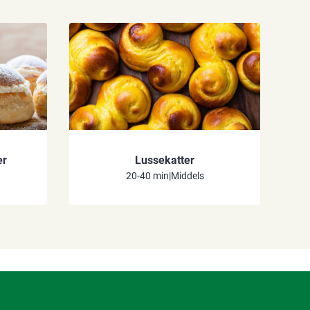
er
Lussekatter
20-40 min
|
Middels