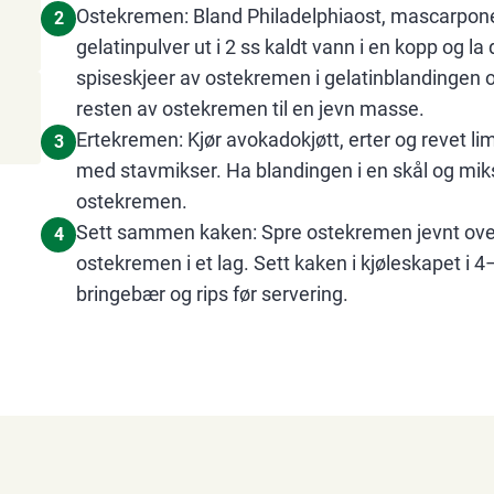
Ostekremen: Bland Philadelphiaost, mascarpone, 
2
gelatinpulver ut i 2 ss kaldt vann i en kopp og la 
spiseskjeer av ostekremen i gelatinblandingen o
resten av ostekremen til en jevn masse.
Ertekremen: Kjør avokadokjøtt, erter og revet lime
3
med stavmikser. Ha blandingen i en skål og mik
ostekremen.
Sett sammen kaken: Spre ostekremen jevnt ove
4
ostekremen i et lag. Sett kaken i kjøleskapet i 4
bringebær og rips før servering.