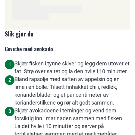
Slik gjør du
Ceviche med avokado
Skjær fisken i tynne skiver og legg dem utover et
1
fat. Strø over saltet og la den hvile i 10 minutter.
Bland rapsolje med saften av appelsin og en
2
lime i en bolle. Tilsett finhakket chili, rødløk,
korianderblader og et par centimeter av
korianderstilkene og rør alt godt sammen.
Skjær avokadoene i terninger og vend dem
3
forsiktig inn i marinaden sammen med fisken.
La det hvile i 10 minutter og server på
tortillalefser sammen med et par limebåter.