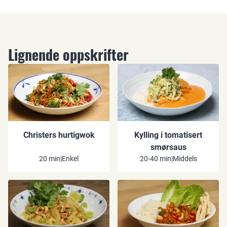
Lignende oppskrifter
Christers hurtigwok
Kylling i tomatisert
smørsaus
20 min
|
Enkel
20-40 min
|
Middels