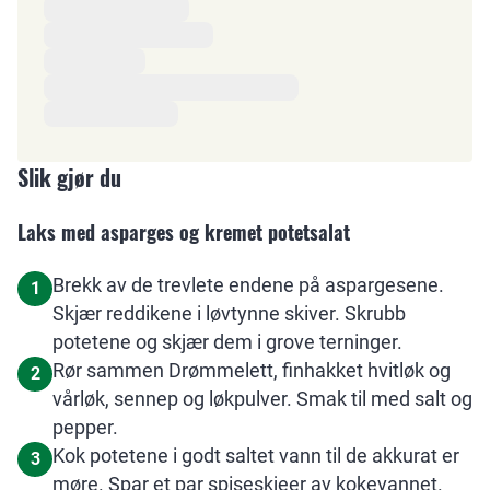
Slik gjør du
Laks med asparges og kremet potetsalat
Brekk av de trevlete endene på aspargesene.
1
Skjær reddikene i løvtynne skiver. Skrubb
potetene og skjær dem i grove terninger.
Rør sammen Drømmelett, finhakket hvitløk og
2
vårløk, sennep og løkpulver. Smak til med salt og
pepper.
Kok potetene i godt saltet vann til de akkurat er
3
møre. Spar et par spiseskjeer av kokevannet.