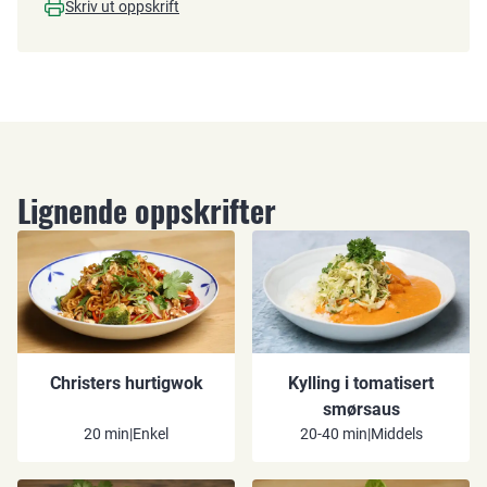
Skriv ut oppskrift
Lignende oppskrifter
Christers hurtigwok
Kylling i tomatisert
smørsaus
20 min
|
Enkel
20-40 min
|
Middels