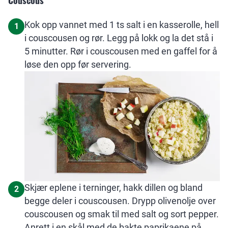
Couscous
Kok opp vannet med 1 ts salt i en kasserolle, hell
1
i couscousen og rør. Legg på lokk og la det stå i
5 minutter. Rør i couscousen med en gaffel for å
løse den opp før servering.
Skjær eplene i terninger, hakk dillen og bland
2
begge deler i couscousen. Drypp olivenolje over
couscousen og smak til med salt og sort pepper.
Anrett i en skål med de bakte paprikaene på