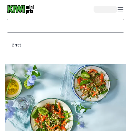
Hopp til hovedinnhold
Ørret