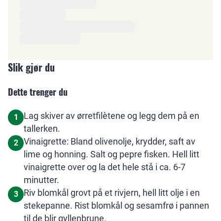
Slik gjør du
Dette trenger du
Lag skiver av ørretfilètene og legg dem på en
1
tallerken.
Vinaigrette: Bland olivenolje, krydder, saft av
2
lime og honning. Salt og pepre fisken. Hell litt
vinaigrette over og la det hele stå i ca. 6-7
minutter.
Riv blomkål grovt på et rivjern, hell litt olje i en
3
stekepanne. Rist blomkål og sesamfrø i pannen
til de blir gyllenbrune.