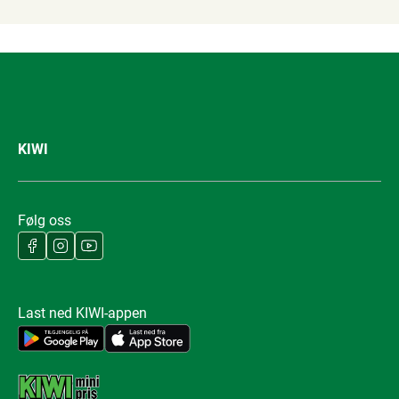
KIWI
Følg oss
Last ned KIWI-appen