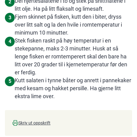
Del hjertesalatene i to og stek på snittflatene i
2
litt olje. Ha på litt flaksalt og limesaft.
Fjern skinnet på fisken, kutt den i biter, dryss
3
over litt salt og la den hvile i romtemperatur i
minimum 10 minutter.
Stek fisken raskt på høy temperatur i en
4
stekepanne, maks 2-3 minutter. Husk at så
lenge fisken er romtemperert skal den bare ha
litt over 20 grader til i kjernetemperatur før den
er ferdig.
Kutt salaten i tynne båter og anrett i pannekaker
5
med kesam og hakket persille. Ha gjerne litt
ekstra lime over.
Skriv ut oppskrift