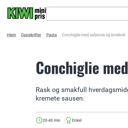
Hopp til hovedinnhold
Hjem
Oppskrifter
Pasta
Conchiglie med salsiccia og brokkoli
Conchiglie med
Rask og smakfull hverdagsmidd
kremete sausen.
20-40 min
Enkel