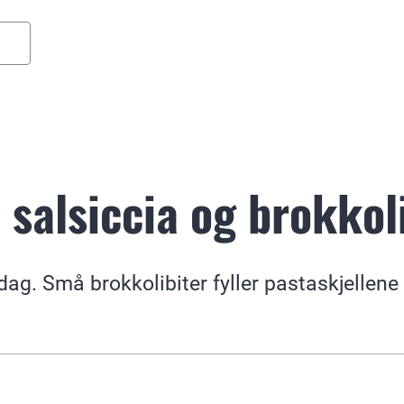
 salsiccia og brokkol
ag. Små brokkolibiter fyller pastaskjelle