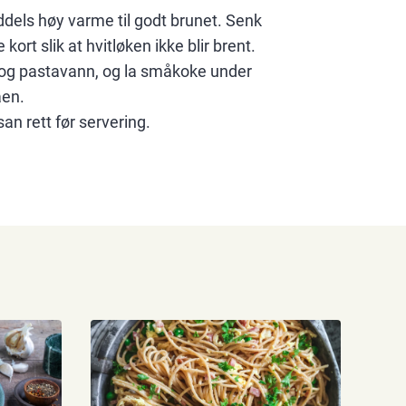
ddels høy varme til godt brunet. Senk
 kort slik at hvitløken ikke blir brent.
te og pastavann, og la småkoke under
aen.
an rett før servering.