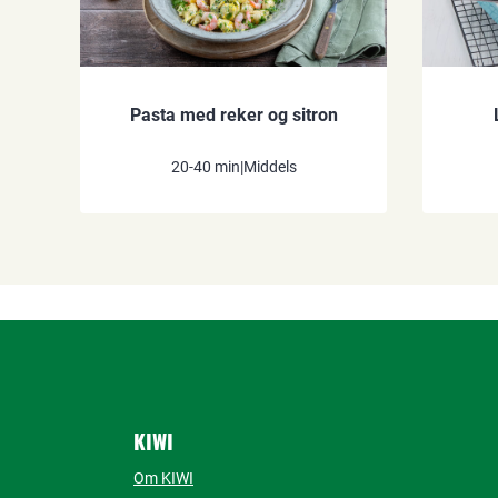
Pasta med reker og sitron
20-40 min
|
Middels
KIWI
Om KIWI