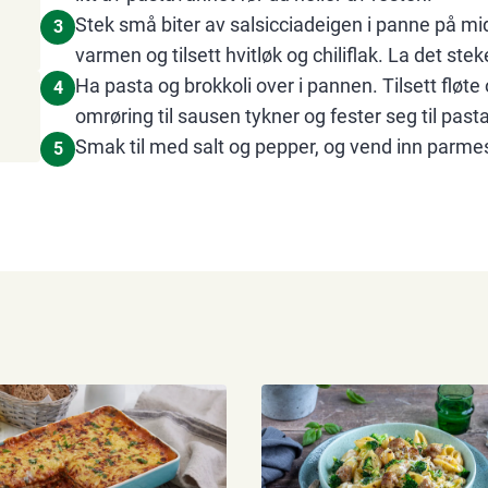
Stek små biter av salsicciadeigen i panne på mi
3
varmen og tilsett hvitløk og chiliflak. La det steke
Ha pasta og brokkoli over i pannen. Tilsett flø
4
omrøring til sausen tykner og fester seg til past
Smak til med salt og pepper, og vend inn parmes
5