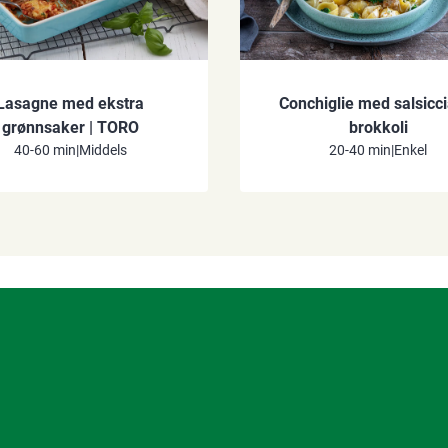
Lasagne med ekstra
Conchiglie med salsicc
grønnsaker​​​​ ‌| TORO ‍ ​‍​‍‌‍ ‌ ​‍‌‍‍‌‌‍‌ ‌‍‍‌‌‍ ‍​‍​‍​ ‍‍​‍​‍‌ ​ ‌‍​‌‌‍ ‍‌‍‍‌‌ ‌​‌ ‍‌​‍ ‍‌‍‍‌‌‍ ​‍​‍​‍ ​​‍​‍‌‍‍​‌ ​‍‌‍‌‌‌‍‌‍​‍​‍​ ‍‍​‍​‍‌‍‍​‌ ‌​‌ ‌​‌ ​​‌ ​ ​ ‍‍​‍ ​‍ ‌‍‍ ‌‍‍‌‌ ‌ ‌‍‍‌​‍ ‌‌‍​ ‌‍ ‌‌ ​ ​‍ ‍‌ ​ ‌‍​‌‌‍ ‍‌‍‍‌‌ ‌​‌ ‍‌​‍ ‍‌ ​ ‌ ‌​‌ ‌‌‌‍‌​‌‍‍‌‌‍ ​‍ ‌‍‍‌‌‍ ‍‌ ‌​‌‍‌‌‌‍ ‍‌ ‌​​‍ ‌‍‌‌‌‍‌​‌‍‍‌‌ ‌​​‍ ‌‍ ‌‌‍ ‌‍‌​‌‍‌‌​ ‌‌ ​​‌ ​‍‌‍‌‌‌ ​ ‌‍‌‌‌‍ ‍‌ ‌​‌‍​‌‌ ‌​‌‍‍‌‌‍ ‌‍ ‍​ ‍ ‌‍‍‌‌‍‌​​ ‌​ ‌‌​ ‌‍​ ‌​​ ‌‍​ ‌‍​ ​‌​ ​​​ ‌ ​‍ ‌‌‍‌‍‌‍‌‍​ ​‌​ ​​​‍ ‌​ ‌​‌‍‌​‌‍‌‍​ ‍‌​‍ ‌‌‍​‌​ ​​​ ​‌​ ‌​​‍ ‌​ ‍​​ ‌‌​ ​‍​ ​‍​ ‌‌​ ​​​ ‌ ‌‍​ ​ ‌‌‌‍‌‌​ ‍​​ ‍​​ ‍ ‌ ‌​‌ ‍‌‌ ​​‌‍‌‌​ ‌‌‍​‌‌ ​‍‌ ‌​‌‍‍‌‌‍​ ‌‍ ​‌‍‌‌​ ‍ ‌ ​​‌‍​‌‌ ‌​‌‍‍​​ ‌‌ ‌​‌‍‍‌‌ ‌​‌‍ ​‌‍‌‌​ ‌‍​‍‌‍​‌‌ ​ ‌‍‌‌‌‌‌‌‌ ​‍‌‍ ​​ ‌‌‍‍​‌ ‌​‌ ‌​‌ ​​‌ ​ ​‍‌‌​ ​ ‌​​‌​‍‌‌​ ​‍‌​‌‍​‍‌‌​ ​‍‌​‌‍‌‍‍ ‌‍‍‌‌ ‌ ‌‍‍‌​‍ ‌‌‍​ ‌‍ ‌‌ ​ ​‍ ‍‌ ​ ‌‍​‌‌‍ ‍‌‍‍‌‌ ‌​‌ ‍‌​‍ ‍‌ ​ ‌ ‌​‌ ‌‌‌‍‌​‌‍‍‌‌‍ ​‍‌‍‌‍‍‌‌‍‌​​ ‌​ ‌‌​ ‌‍​ ‌​​ ‌‍​ ‌‍​ ​‌​ ​​​ ‌ ​‍ ‌‌‍‌‍‌‍‌‍​ ​‌​ ​​​‍ ‌​ ‌​‌‍‌​‌‍‌‍​ ‍‌​‍ ‌‌‍​‌​ ​​​ ​‌​ ‌​​‍ ‌​ ‍​​ ‌‌​ ​‍​ ​‍​ ‌‌​ ​​​ ‌ ‌‍​ ​ ‌‌‌‍‌‌​ ‍​​ ‍​​‍‌‍‌ ‌​‌ ‍‌‌ ​​‌‍‌‌​ ‌‌‍​‌‌ ​‍‌ ‌​‌‍‍‌‌‍​ ‌‍ ​‌‍‌‌​‍‌‍‌ ​​‌‍​‌‌ ‌​‌‍‍​​ ‌‌ ‌​‌‍‍‌‌ ‌​‌‍ ​‌‍‌‌​‍​‍‌ ‌
brokkoli
40-60 min
|
Middels
20-40 min
|
Enkel