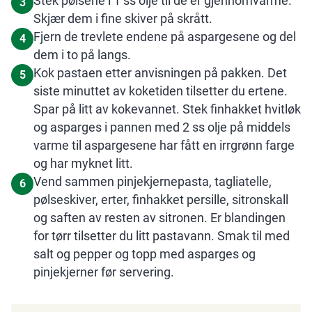
Stek pølsene i 1 ss olje til de er gjennomvarme.
3
Skjær dem i fine skiver på skrått.
Fjern de trevlete endene på aspargesene og del
4
dem i to på langs.
Kok pastaen etter anvisningen på pakken. Det
5
siste minuttet av koketiden tilsetter du ertene.
Spar på litt av kokevannet. Stek finhakket hvitløk
og asparges i pannen med 2 ss olje på middels
varme til aspargesene har fått en irrgrønn farge
og har myknet litt.
Vend sammen pinjekjernepasta, tagliatelle,
6
pølseskiver, erter, finhakket persille, sitronskall
og saften av resten av sitronen. Er blandingen
for tørr tilsetter du litt pastavann. Smak til med
salt og pepper og topp med asparges og
pinjekjerner før servering.