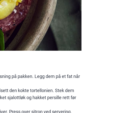
nvisning på pakken. Legg dem på et fat når
lsett den kokte tortellonien. Stek dem
et sjalottløk og hakket persille rett før
ver. Press over sitron ved servering.