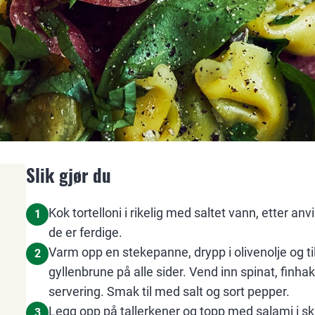
Slik gjør du
Kok tortelloni i rikelig med saltet vann, etter a
1
de er ferdige.
Varm opp en stekepanne, drypp i olivenolje og ti
2
gyllenbrune på alle sider. Vend inn spinat, finhakk
servering. Smak til med salt og sort pepper.
Legg opp på tallerkener og topp med salami i ski
3