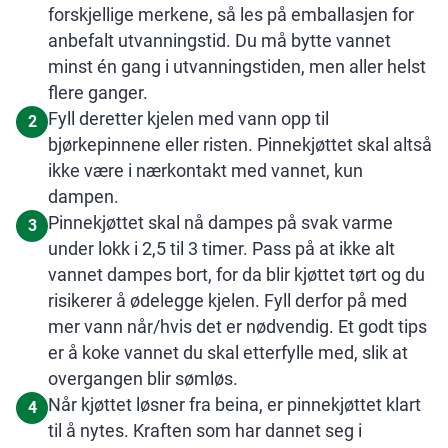
forskjellige merkene, så les på emballasjen for
anbefalt utvanningstid. Du må bytte vannet
minst én gang i utvanningstiden, men aller helst
flere ganger.
Fyll deretter kjelen med vann opp til
2
bjørkepinnene eller risten. Pinnekjøttet skal altså
ikke være i nærkontakt med vannet, kun
dampen.
Pinnekjøttet skal nå dampes på svak varme
3
under lokk i 2,5 til 3 timer. Pass på at ikke alt
vannet dampes bort, for da blir kjøttet tørt og du
risikerer å ødelegge kjelen. Fyll derfor på med
mer vann når/hvis det er nødvendig. Et godt tips
er å koke vannet du skal etterfylle med, slik at
overgangen blir sømløs.
Når kjøttet løsner fra beina, er pinnekjøttet klart
4
til å nytes. Kraften som har dannet seg i