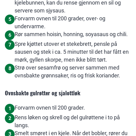
kjelebunnen, kan du rense gjennom en sil og
servere som sjysaus.
Forvarm ovnen til 200 grader, over- og
5
undervarme.
Rør sammen hoisin, honning, soyasaus og chili.
6
Spre kjøttet utover et stekebrett, pensle på
7
sausen og stek i ca. 5 minutter til det har fått en
mørk, gyllen skorpe, men ikke blitt tørt.
Strø over sesamfrø og server sammen med
8
ovnsbakte grønnsaker, ris og frisk koriander.
Ovnsbakte gulrøtter og sjalottløk
Forvarm ovnen til 200 grader.
1
Rens løken og skrell og del gulrøttene i to på
2
langs.
Smelt smøret i en kjele. Når det bobler, rører du
3