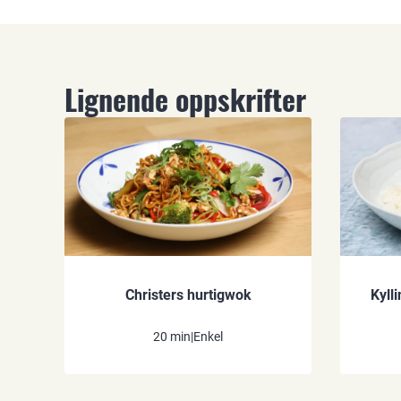
Lignende oppskrifter
Christers hurtigwok
Kyll
20 min
|
Enkel