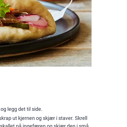
og legg det til side.
krap ut kjernen og skjær i staver. Skrell
rn skallet på ingefæren og skjær den i små