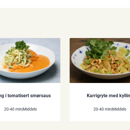
ing i tomatisert smørsaus
Karrigryte med kylli
20-40 min
|
Middels
20-40 min
|
Middels