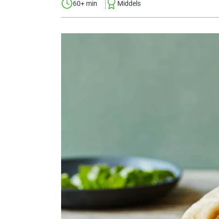
60+ min
Middels