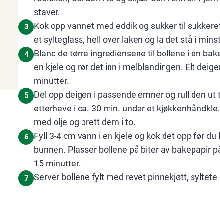
staver.
Kok opp vannet med eddik og sukker til sukkeret
3
et sylteglass, hell over laken og la det stå i mins
Bland de tørre ingrediensene til bollene i en bak
4
en kjele og rør det inn i melblandingen. Elt deigen
minutter.
Del opp deigen i passende emner og rull den ut t
5
etterheve i ca. 30 min. under et kjøkkenhåndkle
med olje og brett dem i to.
Fyll 3-4 cm vann i en kjele og kok det opp før du 
6
bunnen. Plasser bollene på biter av bakepapir på
15 minutter.
Server bollene fylt med revet pinnekjøtt, syltete
7