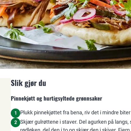
Slik gjør du
Pinnekjøtt og hurtigsyltede grønnsaker
Plukk pinnekjøttet fra bena, riv det i mindre biter 
1
Skjær gulrøttene i staver. Del agurken på langs, s
2
rødløken, del den i to og skjær den i skiver. Fje