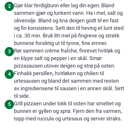
Gjør klar ferdigbunn eller lag din egen: Bland
2
sammen gjær og lunkent vann. Ha i mel, salt og
olivenolje. Bland og kna deigen godt til en fast
og fin konsistens. Sett den til heving et lunt sted
i ca. 30 min. Bruk litt mel på fingrene og strekk
bunnene forsiktig ut til tynne, fine emner.
Rør sammen crème fraÎche, finrevet hvitløk og
3
en klype salt og pepper i en skål. Smør
pizzasausen utover deigen og strø på osten.
Finhakk persillen, hvitløken og chilien til
4
urtesausen og bland det sammen med resten
av ingrediensene til sausen i en annen skål. Sett
til side.
Grill pizzaen under lokk til osten har smeltet og
5
bunnen er gyllen og sprø. Fjern den fra varmen,
topp med ruccula og urtesaus og server straks.