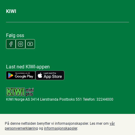
KIWI
Følg oss
Last ned KIWI-appen
KIWI Norge AS 3414 Lierstranda Postboks 551 Telefon: 32244000
På denne nettsiden benytter vi informasjonskapsler. Les mer om
vår
personvernerklæring
og
informasjonskapsler
.