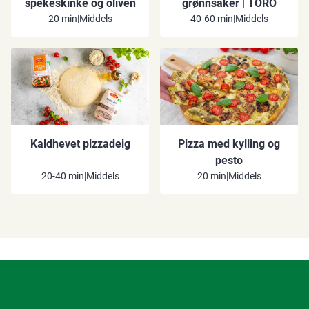
spekeskinke og oliven
grønnsaker​​​​ ‌| TORO ‍ ​‍​‍‌‍ ‌ ​‍‌‍‍‌‌‍‌ ‌‍‍‌‌‍ ‍​‍​‍​ ‍‍​‍​‍‌ ​ ‌‍​‌‌‍ ‍‌‍‍‌‌ ‌​‌ ‍‌​‍ ‍‌‍‍‌‌‍ ​‍​‍​‍ ​​‍​‍‌‍‍​‌ ​‍‌‍‌‌‌‍‌‍​‍​‍​ ‍‍​‍​‍‌‍‍​‌ ‌​‌ ‌​‌ ​​‌ ​ ​ ‍‍​‍ ​‍ ‌‍‍ ‌‍‍‌‌ ‌ ‌‍‍‌​‍ ‌‌‍​ ‌‍ ‌‌ ​ ​‍ ‍‌ ​ ‌‍​‌‌‍ ‍‌‍‍‌‌ ‌​‌ ‍‌​‍ ‍‌ ​ ‌ ‌​‌ ‌‌‌‍‌​‌‍‍‌‌‍ ​‍ ‌‍‍‌‌‍ ‍‌ ‌​‌‍‌‌‌‍ ‍‌ ‌​​‍ ‌‍‌‌‌‍‌​‌‍‍‌‌ ‌​​‍ ‌‍ ‌‌‍ ‌‍‌​‌‍‌‌​ ‌‌ ​​‌ ​‍‌‍‌‌‌ ​ ‌‍‌‌‌‍ ‍‌ ‌​‌‍​‌‌ ‌​‌‍‍‌‌‍ ‌‍ ‍​ ‍ ‌‍‍‌‌‍‌​​ ‌​ ‌‌​ ‌‍​ ‌​​ ‌‍​ ‌‍​ ​‌​ ​​​ ‌ ​‍ ‌‌‍‌‍‌‍‌‍​ ​‌​ ​​​‍ ‌​ ‌​‌‍‌​‌‍‌‍​ ‍‌​‍ ‌‌‍​‌​ ​​​ ​‌​ ‌​​‍ ‌​ ‍​​ ‌‌​ ​‍​ ​‍​ ‌‌​ ​​​ ‌ ‌‍​ ​ ‌‌‌‍‌‌​ ‍​​ ‍​​ ‍ ‌ ‌​‌ ‍‌‌ ​​‌‍‌‌​ ‌‌‍​‌‌ ​‍‌ ‌​‌‍‍‌‌‍​ ‌‍ ​‌‍‌‌​ ‍ ‌ ​​‌‍​‌‌ ‌​‌‍‍​​ ‌‌ ‌​‌‍‍‌‌ ‌​‌‍ ​‌‍‌‌​ ‌‍​‍‌‍​‌‌ ​ ‌‍‌‌‌‌‌‌‌ ​‍‌‍ ​​ ‌‌‍‍​‌ ‌​‌ ‌​‌ ​​‌ ​ ​‍‌‌​ ​ ‌​​‌​‍‌‌​ ​‍‌​‌‍​‍‌‌​ ​‍‌​‌‍‌‍‍ ‌‍‍‌‌ ‌ ‌‍‍‌​‍ ‌‌‍​ ‌‍ ‌‌ ​ ​‍ ‍‌ ​ ‌‍​‌‌‍ ‍‌‍‍‌‌ ‌​‌ ‍‌​‍ ‍‌ ​ ‌ ‌​‌ ‌‌‌‍‌​‌‍‍‌‌‍ ​‍‌‍‌‍‍‌‌‍‌​​ ‌​ ‌‌​ ‌‍​ ‌​​ ‌‍​ ‌‍​ ​‌​ ​​​ ‌ ​‍ ‌‌‍‌‍‌‍‌‍​ ​‌​ ​​​‍ ‌​ ‌​‌‍‌​‌‍‌‍​ ‍‌​‍ ‌‌‍​‌​ ​​​ ​‌​ ‌​​‍ ‌​ ‍​​ ‌‌​ ​‍​ ​‍​ ‌‌​ ​​​ ‌ ‌‍​ ​ ‌‌‌‍‌‌​ ‍​​ ‍​​‍‌‍‌ ‌​‌ ‍‌‌ ​​‌‍‌‌​ ‌‌‍​‌‌ ​‍‌ ‌​‌‍‍‌‌‍​ ‌‍ ​‌‍‌‌​‍‌‍‌ ​​‌‍​‌‌ ‌​‌‍‍​​ ‌‌ ‌​‌‍‍‌‌ ‌​‌‍ ​‌‍‌‌​‍​‍‌ ‌
20 min
|
Middels
40-60 min
|
Middels
Kaldhevet pizzadeig
Pizza med kylling og
pesto
20-40 min
|
Middels
20 min
|
Middels