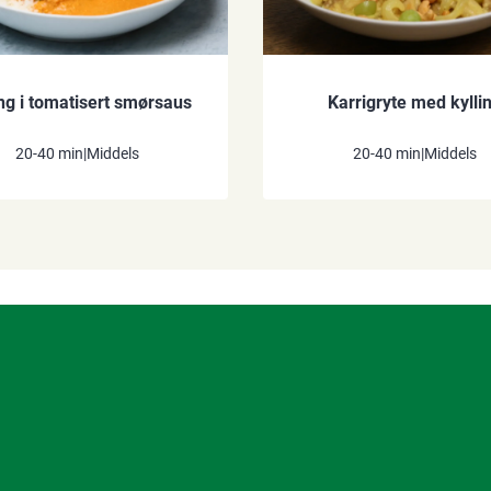
ing i tomatisert smørsaus
Karrigryte med kylli
20-40 min
|
Middels
20-40 min
|
Middels