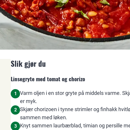
Slik gjør du
Linsegryte med tomat og chorizo
Varm oljen i en stor gryte på middels varme. Skjæ
1
er myk.
Skjær chorizoen i tynne strimler og finhakk hvitl
2
sammen med løken.
Knyt sammen laurbærblad, timian og persille me
3