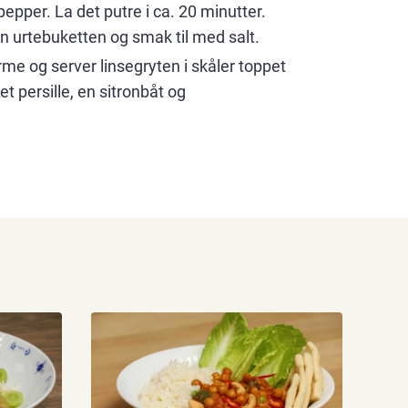
pper. La det putre i ca. 20 minutter.
jern urtebuketten og smak til med salt.
rme og server linsegryten i skåler toppet
t persille, en sitronbåt og