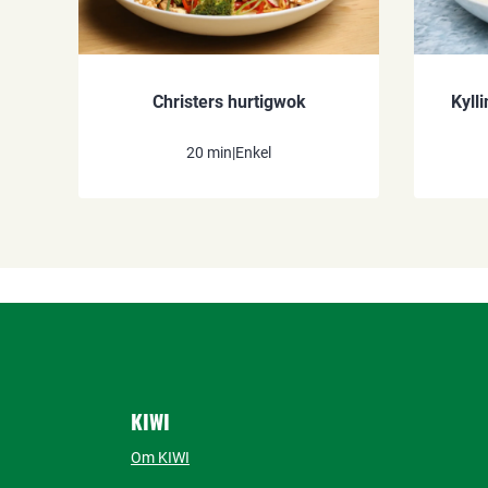
Christers hurtigwok
Kyll
20 min
|
Enkel
KIWI
Om KIWI