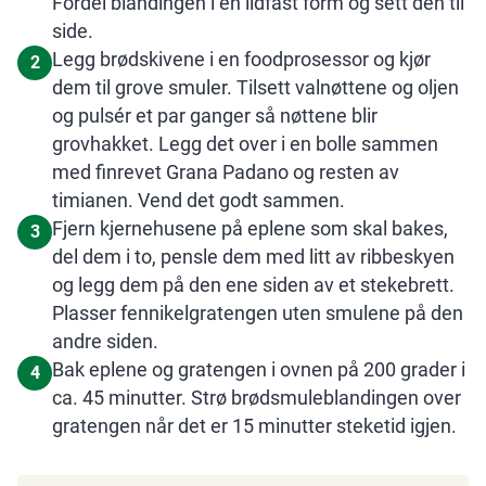
Fordel blandingen i en ildfast form og sett den til
side.
Legg brødskivene i en foodprosessor og kjør
2
dem til grove smuler. Tilsett valnøttene og oljen
og pulsér et par ganger så nøttene blir
grovhakket. Legg det over i en bolle sammen
med finrevet Grana Padano og resten av
timianen. Vend det godt sammen.
Fjern kjernehusene på eplene som skal bakes,
3
del dem i to, pensle dem med litt av ribbeskyen
og legg dem på den ene siden av et stekebrett.
Plasser fennikelgratengen uten smulene på den
andre siden.
Bak eplene og gratengen i ovnen på 200 grader i
4
ca. 45 minutter. Strø brødsmuleblandingen over
gratengen når det er 15 minutter steketid igjen.